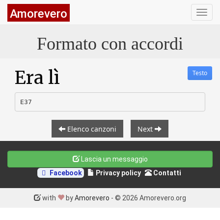
Amorevero
Toggl
navig
Formato con accordi
Era lì
Testo
Elenco canzoni
Next
Lascia un messaggio
Facebook
Privacy policy
Contatti
made
love
with
by
Amorevero
-
©
2026 Amorevero.org